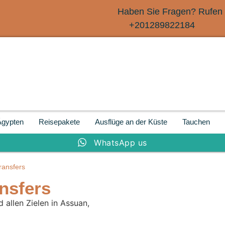
Haben Sie Fragen? Rufen 
+201289822184
Ägypten
Reisepakete
Ausflüge an der Küste
Tauchen
WhatsApp us
ransfers
nsfers
allen Zielen in Assuan,