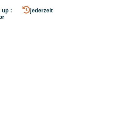
 up :
jederzeit
or