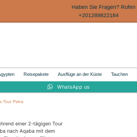
Haben Sie Fragen? Rufen 
+201289822184
Ägypten
Reisepakete
Ausflüge an der Küste
Tauchen
WhatsApp us
s-Tour Petra
ährend einer 2-tägigen Tour
aba nach Aqaba mit dem