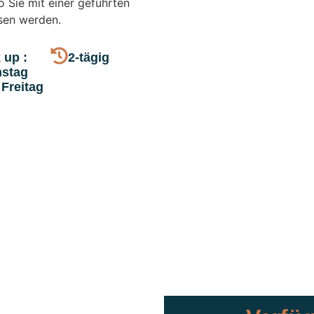
o Sie mit einer geführten
ssen werden.
 up :
2-tägig
nstag
Freitag