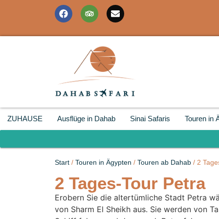
ZUHAUSE
Ausflüge in Dahab
Sinai Safaris
Touren in 
Start
/
Touren in Ägypten
/
Touren ab Dahab
/ 2 Tage
2 Tages-Tour Petra
Erobern Sie die altertümliche Stadt Petra w
von Sharm El Sheikh aus. Sie werden von T