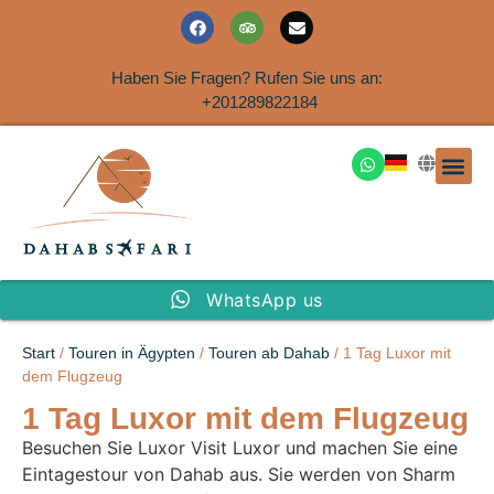
Haben Sie Fragen? Rufen Sie uns an:
+201289822184
Ausflüge an der Küs
WhatsApp us
Start
/
Touren in Ägypten
/
Touren ab Dahab
/ 1 Tag Luxor mit
dem Flugzeug
1 Tag Luxor mit dem Flugzeug
Besuchen Sie Luxor Visit Luxor und machen Sie eine
Eintagestour von Dahab aus. Sie werden von Sharm