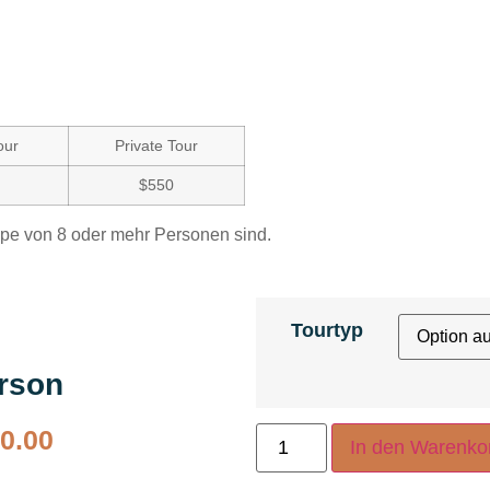
our
Private Tour
$550
ppe von 8 oder mehr Personen sind.
Tourtyp
erson
0.00
In den Warenko