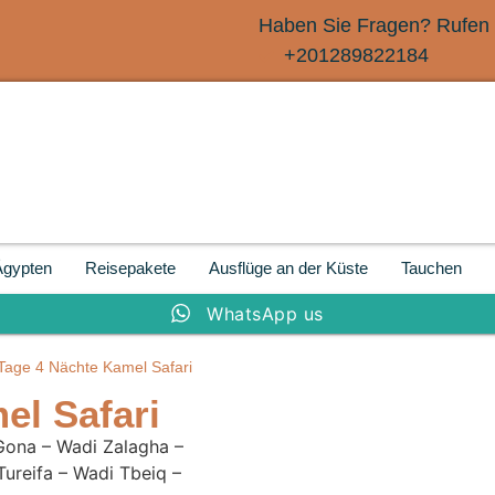
Haben Sie Fragen? Rufen 
+201289822184
Ägypten
Reisepakete
Ausflüge an der Küste
Tauchen
WhatsApp us
Tage 4 Nächte Kamel Safari
el Safari
Gona – Wadi Zalagha –
ureifa – Wadi Tbeiq –