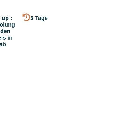
 up :
5 Tage
olung
 den
ls in
ab