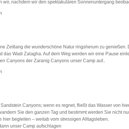
den wir, nachdem wir den spektakulären Sonnenuntergang beoba
n
ne Zeitlang die wunderschöne Natur ringsherum zu genießen. D
nd das Wadi Zalagha. Auf dem Weg werden wir eine Pause einl
ten Canyons der Zaranig Canyons unser Camp auf..
n
e Sandstein Canyons; wenn es regnet, fließt das Wasser von hi
hwandern Sie den ganzen Tag und bestimmt werden Sie nicht nu
e hier begleiten – weitab vom stressigen Alltagsleben.
dann unser Camp aufschlagen