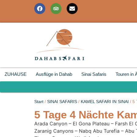
ZUHAUSE
Ausflüge in Dahab
Sinai Safaris
Touren in 
Start
/
SINAI SAFARIS
/
KAMEL SAFARI IN SINAI
/ 5 
5 Tage 4 Nächte Kam
Arada Canyon – El Gona Plateau – Farsh El 
Zaranig Canyons – Nabq Abu Turefia – Abu T