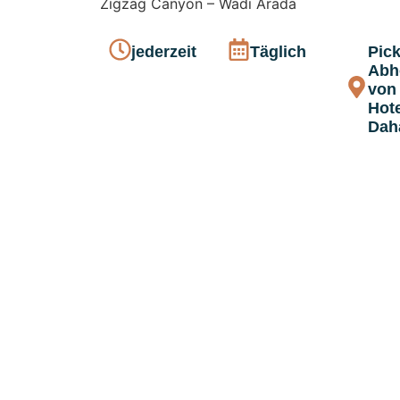
Zigzag Canyon – Wadi Arada
jederzeit
Täglich
Pick
Abh
von
Hote
Dah