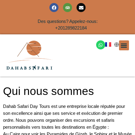
Des questions? Appelez-nous:
+201289822184
EXCURSION
SAFARIS DANS LE SIN
EXCURSIO
VOYAGES A
EXCURSI
TRANSFER
Nous Co
Qui nous sommes
Dahab Safari Day Tours est une entreprise locale réputée pour
son excellence ainsi que ses service et exécution de premier
ordre. Nous pouvons organiser des excursions et safaris
personnalisés vers toutes les destinations en Égypte :
Au Caire pour voir les Pyramides de Gizeh, le Sphinx et le Musée