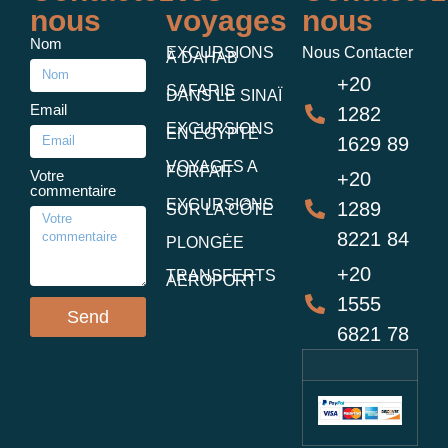
nous
voyages
nous
Nom
EXCURSIONS
Nous Contacter
À DAHAB
+20
SAFARIS
DANS LE SINAÏ
Email
1282
EXCURSIONS
EN ÉGYPTE
1629 89
VOYAGES A
FORFAIT
Votre
+20
commentaire
EXCURSIONS
1289
SUR LA CÔTE
8221 84
PLONGĖE
+20
TRANSFERTS
AĖROPORT
1555
Send
6821 78