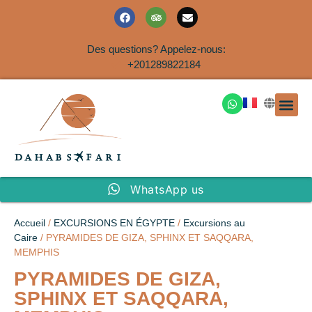
Des questions? Appelez-nous:
+201289822184
EXCURSION
SAFARIS DANS LE SIN
EXCURSIO
VOYAGES A
EXCURSI
TRANSFER
Nous Co
WhatsApp us
Accueil
/
EXCURSIONS EN ÉGYPTE
/
Excursions au
Caire
/ PYRAMIDES DE GIZA, SPHINX ET SAQQARA,
MEMPHIS
PYRAMIDES DE GIZA,
SPHINX ET SAQQARA,