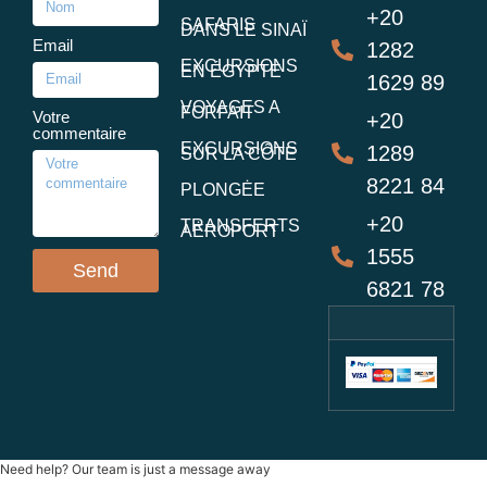
+20
SAFARIS
DANS LE SINAÏ
Email
1282
EXCURSIONS
EN ÉGYPTE
1629 89
VOYAGES A
FORFAIT
Votre
+20
commentaire
EXCURSIONS
1289
SUR LA CÔTE
8221 84
PLONGĖE
+20
TRANSFERTS
AĖROPORT
1555
Send
6821 78
Need help? Our team is just a message away