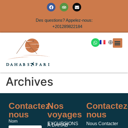
Des questions? Appelez-nous:
+201289822184
EXCURSION
SAFARIS DANS LE SIN
EXCURSIO
VOYAGES A
EXCURSI
TRANSFER
Nous Co
Archives
Contactez-
Nos
Contactez
nous
voyages
nous
Nom
EXCURSIONS
Nous Contacter
À DAHAB