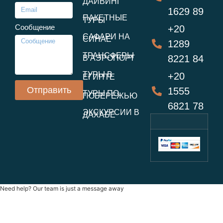
ДАЙВИНГ
1629 89
ПАКЕТНЫЕ
ТУРЫ
Сообщение
+20
САФАРИ НА
СИНАЕ
1289
ТРАНСФЕРЫ
8221 84
В АЭРОПОРТ
ТУРЫ В
+20
ЕГИПТЕ
Отправить
1555
ТУРЫ ПО
ПОБЕРЕЖЬЮ
6821 78
ЭКСКУРСИИ В
ДАХАБЕ
Need help? Our team is just a message away