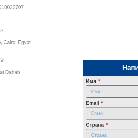
010022707
ре
, Cairo, Egypt
бе
Нап
bat Dahab
Имя
Email
Страна