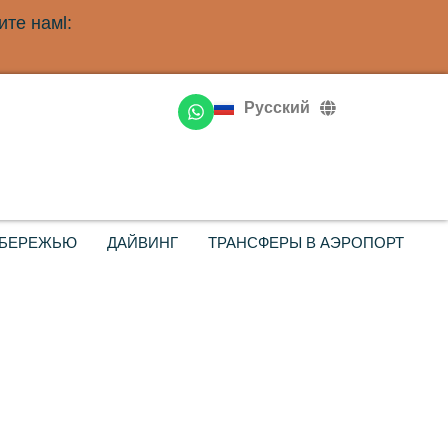
те намl:
English
Deutsch
Русский
Français
ОБЕРЕЖЬЮ
ДАЙВИНГ
ТРАНСФЕРЫ В АЭРОПОРТ