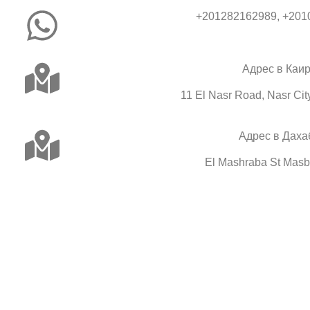
+201282162989, +201
Адрес в Каи
11 El Nasr Road, Nasr City
Адрес в Даха
El Mashraba St Mas