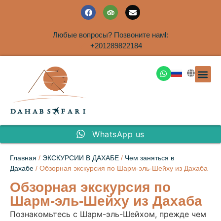
Любые вопросы? Позвоните намl:
+201289822184
ЭКСКУРСИ
САФАРИ НА 
ТУРЫ В 
ПАКЕТНЫЕ ТУ
ТУРЫ П
ТРАНСФЕ
Аренда дома
WhatsApp us
Главная
/
ЭКСКУРСИИ В ДАХАБЕ
/
Чем заняться в
Дахабе
/ Обзорная экскурсия по Шарм-эль-Шейху из Дахаба
Обзорная экскурсия по
Шарм-эль-Шейху из Дахаба
Познакомьтесь с Шарм-эль-Шейхом, прежде чем