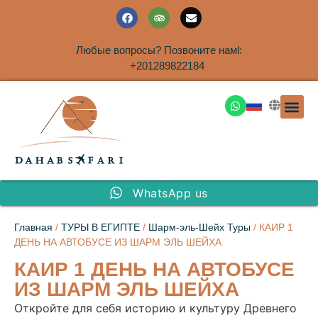
Любые вопросы? Позвоните намl:
+201289822184
ЭКСКУРСИ
САФАРИ НА 
ТУРЫ В 
ПАКЕТНЫЕ ТУ
ТУРЫ П
ТРАНСФЕ
Аренда дома
WhatsApp us
Главная
/
ТУРЫ В ЕГИПТЕ
/
Шарм-эль-Шейх Туры
/ КАИР 1
ДЕНЬ НА АВТОБУСЕ ИЗ ШАРМ ЭЛЬ ШЕЙХА
КАИР 1 ДЕНЬ НА АВТОБУСЕ
ИЗ ШАРМ ЭЛЬ ШЕЙХА
Откройте для себя историю и культуру Древнего