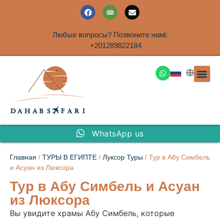
Любые вопросы? Позвоните намl:
+201289822184
ЭКСКУРСИ
САФАРИ НА 
ТУРЫ В 
ПАКЕТНЫЕ ТУ
ТУРЫ П
ТРАНСФЕ
Аренда дома
WhatsApp us
Главная
/
ТУРЫ В ЕГИПТЕ
/
Луксор Туры
/ Тур в Абу Симбель
и Асуан из Люксора
Тур в Абу Симбель и Асуан
из Люксора
Вы увидите храмы Абу Симбель, которые