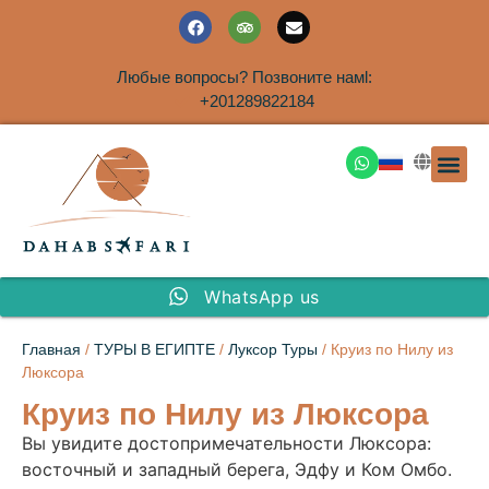
Любые вопросы? Позвоните намl:
+201289822184
ЭКСКУРСИ
САФАРИ НА 
ТУРЫ В 
ПАКЕТНЫЕ ТУ
ТУРЫ П
ТРАНСФЕ
Аренда дома
WhatsApp us
Главная
/
ТУРЫ В ЕГИПТЕ
/
Луксор Туры
/ Круиз по Нилу из
Люксора
Круиз по Нилу из Люксора
Вы увидите достопримечательности Люксора:
восточный и западный берега, Эдфу и Ком Омбо.