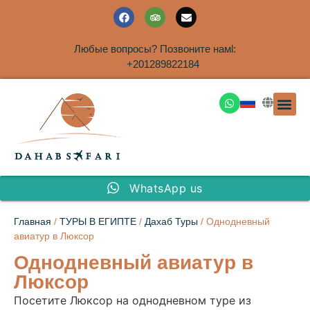
Любые вопросы? Позвоните намl:
+201289822184
ЭКСКУРСИ
САФАРИ НА 
ТУРЫ В 
ПАКЕТНЫЕ ТУ
ТУРЫ П
ТРАНСФЕ
Аренда дома
WhatsApp us
Главная
/
ТУРЫ В ЕГИПТЕ
/
Дахаб Туры
/ Однодневный
авиатур в Люксор
Однодневный авиатур в
Люксор
Посетите Люксор на однодневном туре из