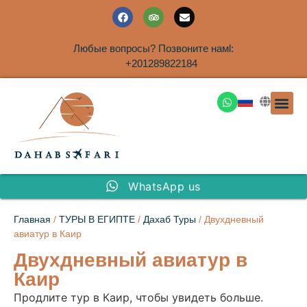
Любые вопросы? Позвоните намl:
+201289822184
ЭКСКУРСИ
САФАРИ НА 
ТУРЫ В 
ПАКЕТНЫЕ ТУ
ТУРЫ П
ТРАНСФЕ
Аренда дома
WhatsApp us
Главная
/
ТУРЫ В ЕГИПТЕ
/
Дахаб Туры
/ Двухдневный
авиатур в Каир
Двухдневный авиатур в
Каир
Продлите тур в Каир, чтобы увидеть больше.