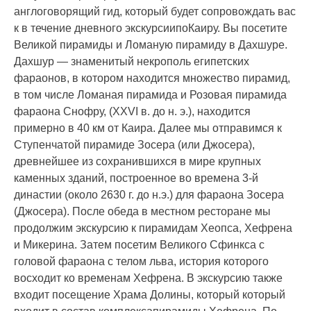
англоговорящий гид, который будет сопровождать вас
к в течение дневного экскурсиипоКаиру. Вы посетите
Великой пирамиды и Ломаную пирамиду в Дахшуре.
Дахшур — знаменитый некрополь египетских
фараонов, в котором находится множество пирамид,
в том числе Ломаная пирамида и Розовая пирамида
фараона Снофру, (XXVI в. до н. э.), находится
примерно в 40 км от Каира. Далее мы отправимся к
Ступенчатой пирамиде Зосера (или Джосера),
древнейшее из сохранившихся в мире крупных
каменных зданий, построенное во времена 3-й
династии (около 2630 г. до н.э.) для фараона Зосера
(Джосера). После обеда в местном ресторане мы
продолжим экскурсию к пирамидам Хеопса, Хефрена
и Микерина. Затем посетим Великого Сфинкса с
головой фараона с телом льва, история которого
восходит ко временам Хефрена. В экскурсию также
входит посещение Храма Долины, который который