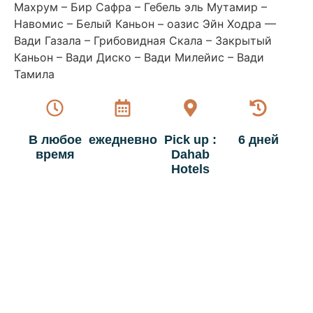
Махрум – Бир Сафра – Гебель эль Мутамир –
Навомис – Белый Каньон – оазис Эйн Ходра —
Вади Газала – Грибовидная Скала – Закрытый
Каньон – Вади Диско – Вади Милейис – Вади
Тамила
В любое
ежедневно
Pick up :
6 дней
время
Dahab
Hotels