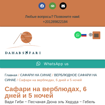
Любые вопросы? Позвоните намl:
+201289822184
ЭКСКУРСИ
САФАРИ НА 
ТУРЫ В 
ПАКЕТНЫЕ ТУ
ТУРЫ П
ТРАНСФЕ
Аренда дома
WhatsApp us
Главная
/
САФАРИ НА СИНАЕ
/
ВЕРБЛЮДНОЕ САФАРИ НА
СИНАЕ
/ Сафари на верблюдах, 6 дней и 5 ночей
Сафари на верблюдах, 6
дней и 5 ночей
Вади Гиби – Песчаная Дюна эль Хедуда – Гебель