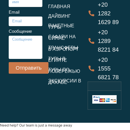
+20
ГЛАВНАЯ
Email
1282
ДАЙВИНГ
1629 89
ПАКЕТНЫЕ
ТУРЫ
Сообщение
+20
САФАРИ НА
СИНАЕ
1289
ТРАНСФЕРЫ
8221 84
В АЭРОПОРТ
ТУРЫ В
+20
ЕГИПТЕ
Отправить
1555
ТУРЫ ПО
ПОБЕРЕЖЬЮ
6821 78
ЭКСКУРСИИ В
ДАХАБЕ
Need help? Our team is just a message away