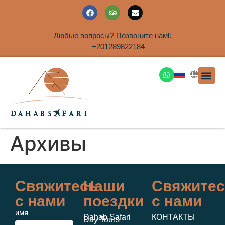
Любые вопросы? Позвоните намl:
+201289822184
ЭКСКУРСИ
САФАРИ НА 
ТУРЫ В 
ПАКЕТНЫЕ ТУ
ТУРЫ П
ТРАНСФЕ
Аренда дома
Архивы
Свяжитесь
Наши
Свяжитес
с нами
поездки
с нами
имя
Dahab Safari
КОНТАКТЫ
Day Tours