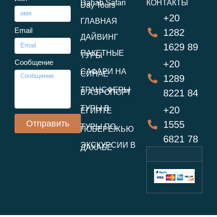
Dahab Safari
КОНТАКТЫ
Day Tours
+20
ГЛАВНАЯ
Email
1282
ДАЙВИНГ
1629 89
ПАКЕТНЫЕ
ТУРЫ
Сообщение
+20
САФАРИ НА
СИНАЕ
1289
ТРАНСФЕРЫ
8221 84
В АЭРОПОРТ
ТУРЫ В
+20
ЕГИПТЕ
Отправить
1555
ТУРЫ ПО
ПОБЕРЕЖЬЮ
6821 78
ЭКСКУРСИИ В
ДАХАБЕ