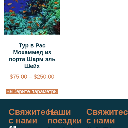
Тур в Рас
Мохаммед из
порта Шарм эль
Шейх
$
75.00
–
$
250.00
Выберите параметры
Свяжитесь
Наши
Свяжитес
с нами
поездки
с нами
имя