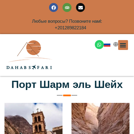
Любые вопросы? Позвоните намl:
+201289822184
ЭКСКУРСИ
САФАРИ НА 
ТУРЫ В 
ПАКЕТНЫЕ ТУ
ТУРЫ П
ТРАНСФЕ
Аренда дома
Порт Шарм эль Шейх