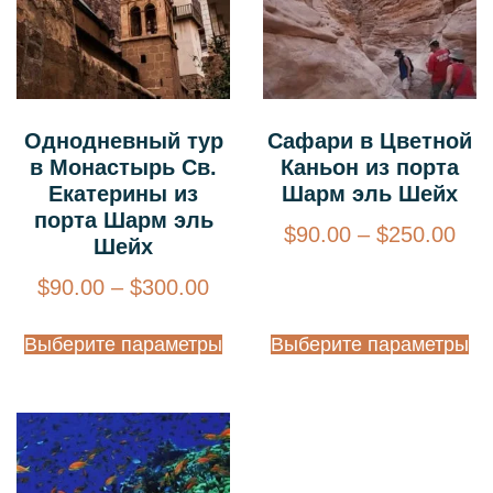
Однодневный тур
Сафари в Цветной
в Монастырь Св.
Каньон из порта
Екатерины из
Шарм эль Шейх
порта Шарм эль
$
90.00
–
$
250.00
Шейх
$
90.00
–
$
300.00
Выберите параметры
Выберите параметры