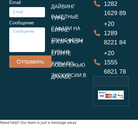
Email
1282
ДАЙВИНГ
1629 89
ПАКЕТНЫЕ
ТУРЫ
Сообщение
+20
САФАРИ НА
СИНАЕ
1289
ТРАНСФЕРЫ
8221 84
В АЭРОПОРТ
ТУРЫ В
+20
ЕГИПТЕ
Отправить
1555
ТУРЫ ПО
ПОБЕРЕЖЬЮ
6821 78
ЭКСКУРСИИ В
ДАХАБЕ
Need help? Our team is just a message away