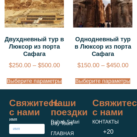
Двухдневный тур в
Однодневный тур
Люксор из порта
в Люксор из порта
Сафага
Сафага
$
250.00
–
$
500.00
$
150.00
–
$
450.00
Выберите параметры
Выберите параметры
Свяжитесь
Наши
Свяжитес
с нами
поездки
с нами
имя
Dahab Safari
КОНТАКТЫ
Day Tours
+20
ГЛАВНАЯ