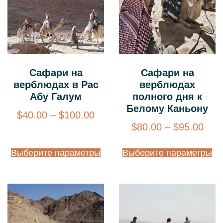
Сафари на
Сафари на
верблюдах в Рас
верблюдах
Абу Галум
полного дня к
Белому Каньону
$
40.00
–
$
100.00
$
80.00
–
$
95.00
Выберите параметры
Выберите параметры