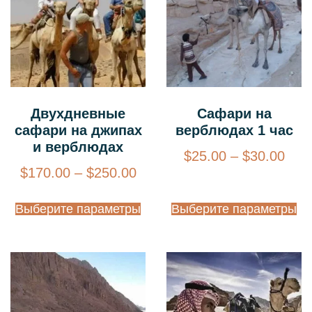
Двухдневные
Сафари на
сафари на джипах
верблюдах 1 час
и верблюдах
$
25.00
–
$
30.00
$
170.00
–
$
250.00
Выберите параметры
Выберите параметры