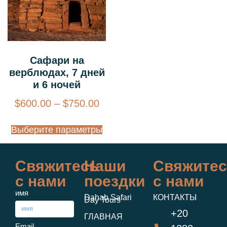
Сафари на
верблюдах, 7 дней
и 6 ночей
$
600.00
–
$
750.00
Выберите параметры
Свяжитесь
Наши
Свяжитес
с нами
поездки
с нами
имя
Dahab Safari
КОНТАКТЫ
Day Tours
+20
ГЛАВНАЯ
Email