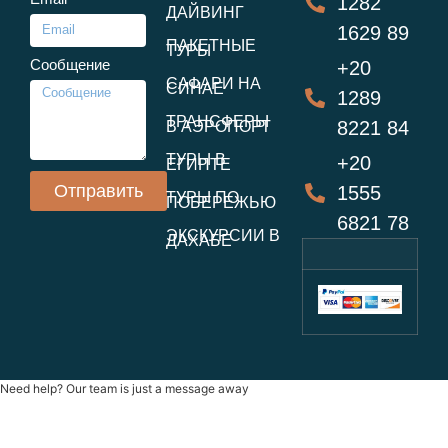
1282
ДАЙВИНГ
1629 89
ПАКЕТНЫЕ
ТУРЫ
Сообщение
+20
САФАРИ НА
СИНАЕ
1289
ТРАНСФЕРЫ
8221 84
В АЭРОПОРТ
ТУРЫ В
+20
ЕГИПТЕ
Отправить
1555
ТУРЫ ПО
ПОБЕРЕЖЬЮ
6821 78
ЭКСКУРСИИ В
ДАХАБЕ
Need help? Our team is just a message away