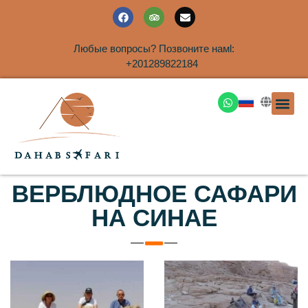
Любые вопросы? Позвоните намl:
+201289822184
ЭКСКУРСИ
САФАРИ НА 
ТУРЫ В 
ПАКЕТНЫЕ ТУ
ТУРЫ П
ТРАНСФЕ
Аренда дома
ВЕРБЛЮДНОЕ САФАРИ
НА СИНАЕ