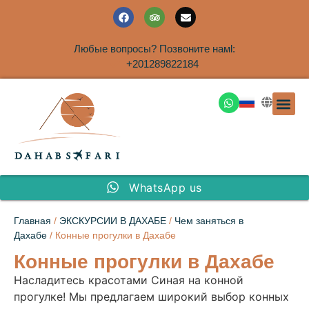
Любые вопросы? Позвоните намl:
+201289822184
ЭКСКУРСИ
САФАРИ НА 
ТУРЫ В 
ПАКЕТНЫЕ ТУ
ТУРЫ П
ТРАНСФЕ
Аренда дома
WhatsApp us
Главная
/
ЭКСКУРСИИ В ДАХАБЕ
/
Чем заняться в
Дахабе
/ Конные прогулки в Дахабе
Конные прогулки в Дахабе
Насладитесь красотами Синая на конной
прогулке! Мы предлагаем широкий выбор конных