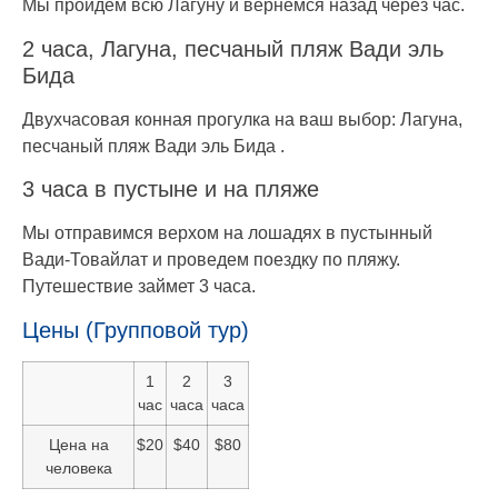
Мы пройдем всю Лагуну и вернемся назад через час.
2 часа, Лагуна, песчаный пляж Вади эль
Бида
Двухчасовая конная прогулка на ваш выбор: Лагуна,
песчаный пляж Вади эль Бида .
3 часа в пустыне и на пляже
Мы отправимся верхом на лошадях в пустынный
Вади-Товайлат и проведем поездку по пляжу.
Путешествие займет 3 часа.
Цены (Групповой тур)
1
2
3
час
часа
часа
Цена на
$20
$40
$80
человека