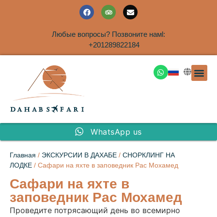
Любые вопросы? Позвоните намl:
+201289822184
ЭКСКУРСИ
САФАРИ НА 
ТУРЫ В 
ПАКЕТНЫЕ ТУ
ТУРЫ П
ТРАНСФЕ
Аренда дома
WhatsApp us
Главная
/
ЭКСКУРСИИ В ДАХАБЕ
/
СНОРКЛИНГ НА
ЛОДКЕ
/ Сафари на яхте в заповедник Рас Мохамед
Сафари на яхте в
заповедник Рас Мохамед
Проведите потрясающий день во всемирно