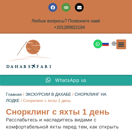
Любые вопросы? Позвоните намl:
+201289822184
ЭКСКУРСИ
САФАРИ НА 
ТУРЫ В 
ПАКЕТНЫЕ ТУ
ТУРЫ П
ТРАНСФЕ
Аренда дома
WhatsApp us
Главная
/
ЭКСКУРСИИ В ДАХАБЕ
/
СНОРКЛИНГ НА
ЛОДКЕ
/ Снорклинг с яхты 1 день
Снорклинг с яхты 1 день
Расслабьтесь и насладитесь видами с
комфортабельной яхты перед тем, как открыть