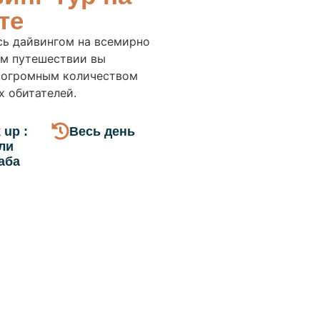
те
сь дайвингом на всемирно
ом путешествии вы
 огромным количеством
х обитателей.
 up :
Весь день
ли
аба