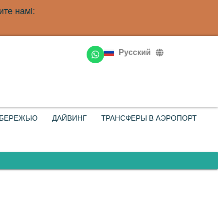
те намl:
English
Deutsch
Русский
Français
ОБЕРЕЖЬЮ
ДАЙВИНГ
ТРАНСФЕРЫ В АЭРОПОРТ