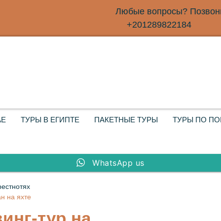
Любые вопросы? Позвони
+201289822184
АЕ
ТУРЫ В ЕГИПТЕ
ПАКЕТНЫЕ ТУРЫ
ТУРЫ ПО П
WhatsApp us
рестнотях
н на яхте
инг-тур на