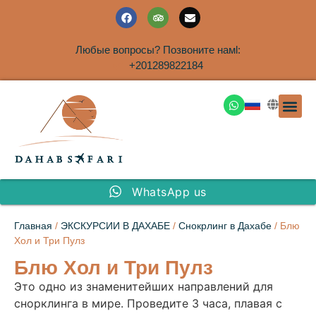
Любые вопросы? Позвоните намl:
+201289822184
ЭКСКУРСИ
САФАРИ НА 
ТУРЫ В 
ПАКЕТНЫЕ ТУ
ТУРЫ П
ТРАНСФЕ
Аренда дома
WhatsApp us
Главная
/
ЭКСКУРСИИ В ДАХАБЕ
/
Снокрлинг в Дахабе
/ Блю
Хол и Три Пулз
Блю Хол и Три Пулз
Это одно из знаменитейших направлений для
снорклинга в мире. Проведите 3 часа, плавая с