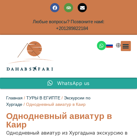
Любые вопросы? Позвоните намl:
+201289822184
ЭКСКУРСИ
САФАРИ НА 
ТУРЫ В 
ПАКЕТНЫЕ ТУ
ТУРЫ П
ТРАНСФЕ
Аренда дома
WhatsApp us
Главная
/
ТУРЫ В ЕГИПТЕ
/
Экскурсии по
Хургаде
/ Однодневный авиатур в Каир
Однодневный авиатур в
Каир
Однодневный авиатур из Хургадына экскурсию в