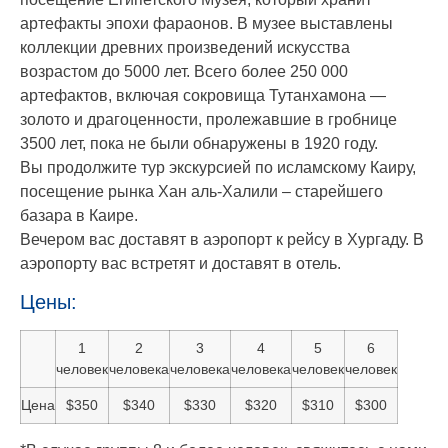
артефакты эпохи фараонов. В музее выставлены
коллекции древних произведений искусства
возрастом до 5000 лет. Всего более 250 000
артефактов, включая сокровища Тутанхамона —
золото и драгоценности, пролежавшие в гробнице
3500 лет, пока не были обнаружены в 1920 году.
Вы продолжите тур экскурсией по исламскому Каиру,
посещение рынка Хан аль-Халили – старейшего
базара в Каире.
Вечером вас доставят в аэропорт к рейсу в Хургаду. В
аэропорту вас встретят и доставят в отель.
Цены:
1
2
3
4
5
6
человек
человека
человека
человека
человек
человек
Цена
$350
$340
$330
$320
$310
$300