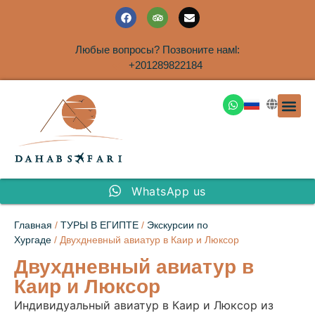
Любые вопросы? Позвоните намl:
+201289822184
ЭКСКУРСИ
САФАРИ НА 
ТУРЫ В 
ПАКЕТНЫЕ ТУ
ТУРЫ П
ТРАНСФЕ
Аренда дома
WhatsApp us
Главная
/
ТУРЫ В ЕГИПТЕ
/
Экскурсии по
Хургаде
/ Двухдневный авиатур в Каир и Люксор
Двухдневный авиатур в
Каир и Люксор
Индивидуальный авиатур в Каир и Люксор из