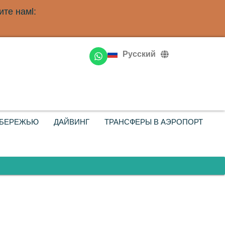
те намl:
English
Deutsch
Русский
Français
ОБЕРЕЖЬЮ
ДАЙВИНГ
ТРАНСФЕРЫ В АЭРОПОРТ