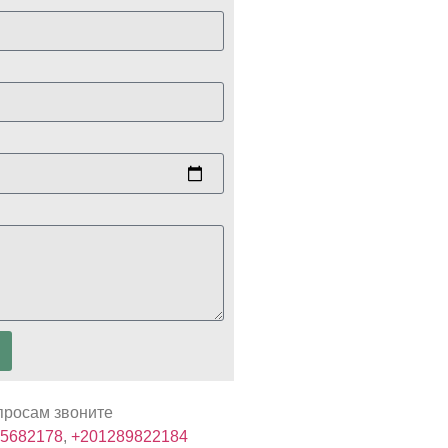
просам звоните
5682178
,
+201289822184