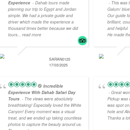
Experience
- Dahab tours made
- This was 
planning our trip to Egypt and Jordan
Galum/ blue 
simple. We had a private guide and
Our guide 
driver which made the experience a
brilliant, c
thousand times better because we did
and helpful
tours
... read more
He made the
SARAN0125
17/03/2025
Incredible
Experience With Dahab Safari Day
- Great work
Tours
- The views were absolutely
Pickup was 
breathtaking! Especially loved the White
was spot on.
Canyon! Every moment was a visual
hole and Abu
treat, and we ended up taking countless
Thanks a lot
photos to capture the beauty around us.