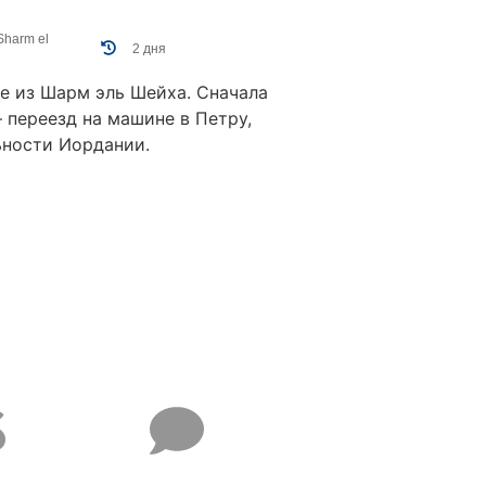
Sharm el
2 дня
е из Шарм эль Шейха. Сначала
– переезд на машине в Петру,
ьности Иордании.