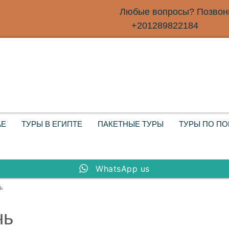
Любые вопросы? Позвони
+201289822184
АЕ
ТУРЫ В ЕГИПТЕ
ПАКЕТНЫЕ ТУРЫ
ТУРЫ ПО П
WhatsApp us
ь
чь