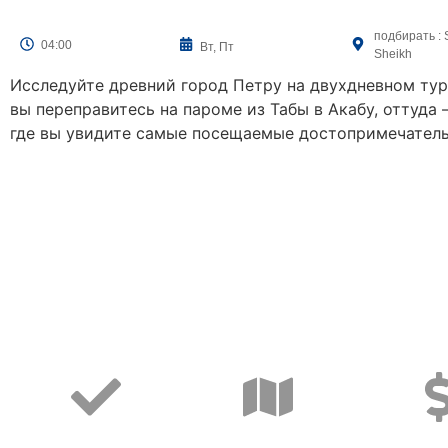
подбирать : 
04:00
Вт, Пт
Sheikh
Исследуйте древний город Петру на двухдневном тур
вы переправитесь на пароме из Табы в Акабу, оттуда 
где вы увидите самые посещаемые достопримечател