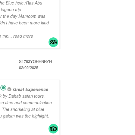
the Blue hole /Ras Abu
lagoon trip
for the day Mamoom was
ouldn’t have been more kind
 trip
... read more
S1783YQHENRYH
02/02/2025
Great Experience
 by Dahab safari tours.
on time and communication
 The snorkeling at blue
 galum was the highlight.