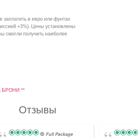
 заплатить в евро или фунтах
омиссией +3%). Цены установлены
 вы смогли получить наиболее
А БРОНИ
**
Отзывы
Full Package