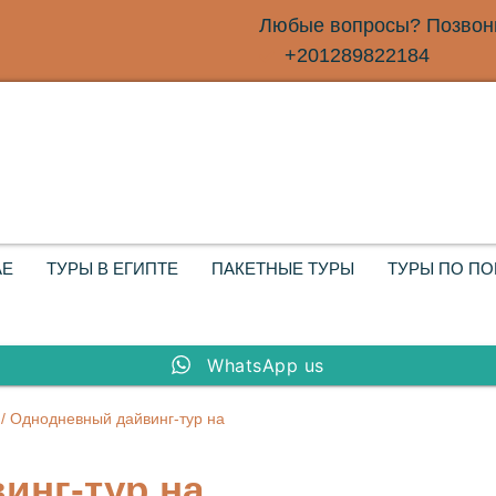
Любые вопросы? Позвони
+201289822184
АЕ
ТУРЫ В ЕГИПТЕ
ПАКЕТНЫЕ ТУРЫ
ТУРЫ ПО П
WhatsApp us
/ Однодневный дайвинг-тур на
инг-тур на