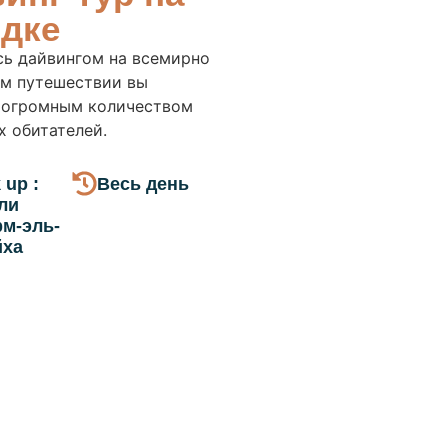
одке
сь дайвингом на всемирно
ом путешествии вы
 огромным количеством
х обитателей.
 up :
Весь день
ли
м-эль-
ха