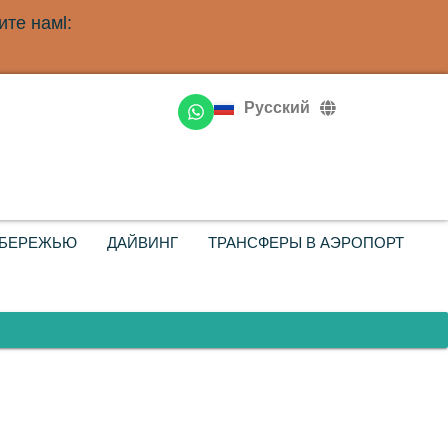
те намl:
English
Deutsch
Русский
Français
ОБЕРЕЖЬЮ
ДАЙВИНГ
ТРАНСФЕРЫ В АЭРОПОРТ