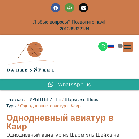
Любые вопросы? Позвоните намl:
+201289822184
ЭКСКУРСИ
САФАРИ НА 
ТУРЫ В 
ПАКЕТНЫЕ ТУ
ТУРЫ П
ТРАНСФЕ
Аренда дома
WhatsApp us
Главная
/
ТУРЫ В ЕГИПТЕ
/
Шарм-эль-Шейх
Туры
/ Однодневный авиатур в Каир
Однодневный авиатур в
Каир
Однодневный авиатур из Шарм эль Шейха на