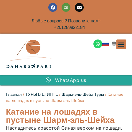
Любые вопросы? Позвоните намl:
+201289822184
ЭКСКУРСИ
САФАРИ НА 
ТУРЫ В 
ПАКЕТНЫЕ ТУ
ТУРЫ П
ТРАНСФЕ
Аренда дома
WhatsApp us
Главная
/
ТУРЫ В ЕГИПТЕ
/
Шарм-эль-Шейх Туры
/ Катание
на лошадях в пустыне Шарм-эль-Шейха
Катание на лошадях в
пустыне Шарм-эль-Шейха
Насладитесь красотой Синая верхом на лошади.