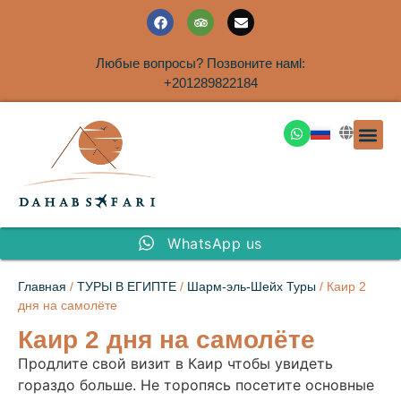
Любые вопросы? Позвоните намl:
+201289822184
ЭКСКУРСИ
САФАРИ НА 
ТУРЫ В 
ПАКЕТНЫЕ ТУ
ТУРЫ П
ТРАНСФЕ
Аренда дома
WhatsApp us
Главная
/
ТУРЫ В ЕГИПТЕ
/
Шарм-эль-Шейх Туры
/ Каир 2
дня на самолёте
Каир 2 дня на самолёте
Продлите свой визит в Каир чтобы увидеть
гораздо больше. Не торопясь посетите основные