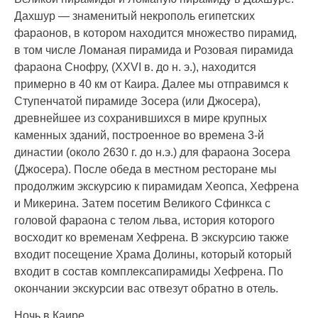
Дахшур — знаменитый некрополь египетских
фараонов, в котором находится множество пирамид,
в том числе Ломаная пирамида и Розовая пирамида
фараона Снофру, (XXVI в. до н. э.), находится
примерно в 40 км от Каира. Далее мы отправимся к
Ступенчатой пирамиде Зосера (или Джосера),
древнейшее из сохранившихся в мире крупных
каменных зданий, построенное во времена 3-й
династии (около 2630 г. до н.э.) для фараона Зосера
(Джосера). После обеда в местном ресторане мы
продолжим экскурсию к пирамидам Хеопса, Хефрена
и Микерина. Затем посетим Великого Сфинкса с
головой фараона с телом льва, история которого
восходит ко временам Хефрена. В экскурсию также
входит посещение Храма Долины, который который
входит в состав комплексапирамиды Хефрена. По
окончании экскурсии вас отвезут обратно в отель.
Ночь в Каире