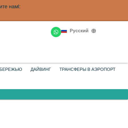
те намl:
English
Deutsch
Русский
Français
ОБЕРЕЖЬЮ
ДАЙВИНГ
ТРАНСФЕРЫ В АЭРОПОРТ