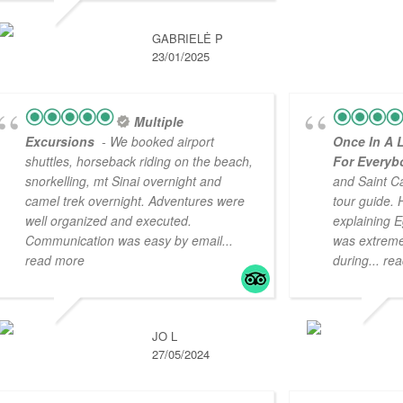
GABRIELĖ P
23/01/2025
Multiple
Excursions
- We booked airport
Once In A L
shuttles, horseback riding on the beach,
For Every
snorkelling, mt Sinai overnight and
and Saint C
camel trek overnight. Adventures were
tour guide. 
well organized and executed.
explaining E
Communication was easy by email
...
was extremel
read more
during
... re
JO L
27/05/2024