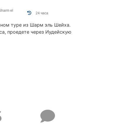
Sharm el
24 часа
ном туре из Шарм эль Шейха.
са, проедете через Иудейскую