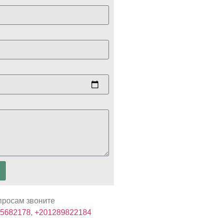
просам звоните
5682178
,
+201289822184