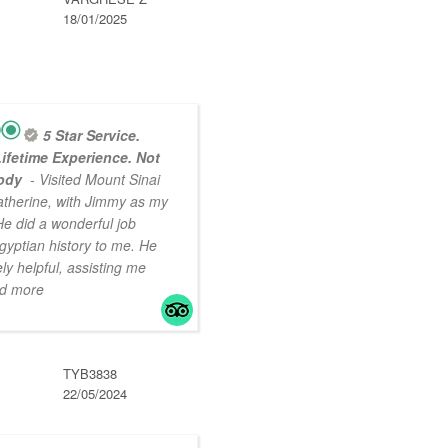
18/01/2025
5 Star Service.
ifetime Experience. Not
body
- Visited Mount Sinai
atherine, with Jimmy as my
He did a wonderful job
gyptian history to me. He
y helpful, assisting me
ad more
TYB3838
22/05/2024