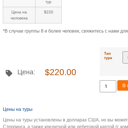
тур
Цена на
$220
человека
*В случае группы 8 и более человек, свяжитесь с нами д
Тип
тура
$
220.00
Цена:
В 
Цены на туры
Цены на туры установлены в долларах США, но вы можете
Стерлинга, а также кредитной или дебетовой картой (с к