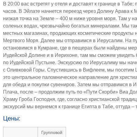
В 20:00 вас встретят у отеля и доставят к границе в Табе;
часов. В Эйлате начнется переезд через Долину Арава к
низкая точка на Земле – 400 м ниже уровня моря. Там у на
соленых водах, чрезвычайно богатых минералами. Мы так
местных магазинах, продающих косметические продукты н
Мертвого Моря. Далее мы отправимся в Иерусалим. На п
остановимся в Кумране, где в пещерах были найдены мер
Иудейской Долине и в Иерихоне, там мы сможем увидеть
по Иудейской Пустыне. Экскурсию по Иерусалиму мы нач
с Оливковой Горы. Спустившись в Вифлеем, мы посетим 
это центральное паломническое направление для христи
для обеда и покупки сувениров. Затем мы отправимся в И
Плача, после – продолжим путь по «Пути Скорби» Виа Дол
Храму Гроба Господня, где, согласно христианской тради
экскурсий мы вернемся к границе Египта в Табе, оттуда – 
Цены:
Групповой