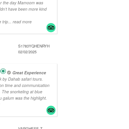
for the day Mamoom was
ouldn’t have been more kind
 trip
... read more
S1783YQHENRYH
02/02/2025
Great Experience
 by Dahab safari tours.
on time and communication
 The snorkeling at blue
 galum was the highlight.
VARGHESE Z