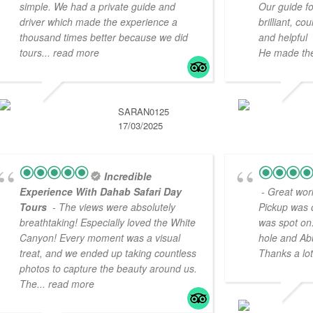
simple. We had a private guide and
Our guide 
driver which made the experience a
brilliant, c
thousand times better because we did
and helpful
tours
... read more
He made the
SARAN0125
17/03/2025
Incredible
Experience With Dahab Safari Day
- Great work
Tours
- The views were absolutely
Pickup was 
breathtaking! Especially loved the White
was spot on.
Canyon! Every moment was a visual
hole and Abu
treat, and we ended up taking countless
Thanks a lot
photos to capture the beauty around us.
The
... read more