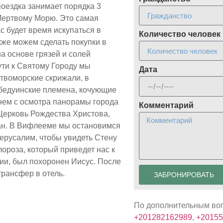
 поездка занимает порядка 3
 Мертвому Морю. Это самая
с будет время искупаться в
Количество человек
же можем сделать покупки в
а основе грязей и солей
ути к Святому Городу мы
Дата
твоморские скрижали, в
 бедуинские племена, кочующие
нем с осмотра панорамы города
Комментарий
Церковь Рождества Христова,
ан. В Вифлееме мы остановимся
ерусалим, чтобы увидеть Стену
ороза, который приведет нас к
ции, был похоронен Иисус. После
трансфер в отель.
ЗАБРОНИРОВАТЬ
По дополнительным во
+201282162989
,
+20155