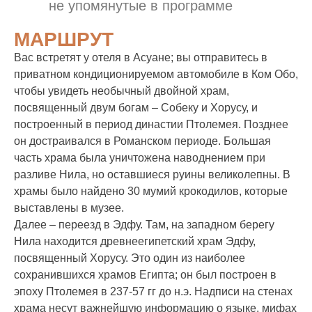
не упомянутые в программе
МАРШРУТ
Вас встретят у отеля в Асуане; вы отправитесь в
приватном кондиционируемом автомобиле в Ком Обо,
чтобы увидеть необычный двойной храм,
посвященный двум богам – Собеку и Хорусу, и
построенный в период династии Птолемея. Позднее
он достраивался в Романском периоде. Большая
часть храма была уничтожена наводнением при
разливе Нила, но оставшиеся руины великолепны. В
храмы было найдено 30 мумий крокодилов, которые
выставлены в музее.
Далее – переезд в Эдфу. Там, на западном берегу
Нила находится древнеегипетский храм Эдфу,
посвященный Хорусу. Это один из наиболее
сохранившихся храмов Египта; он был построен в
эпоху Птолемея в 237-57 гг до н.э. Надписи на стенах
храма несут важнейшую информацию о языке, мифах