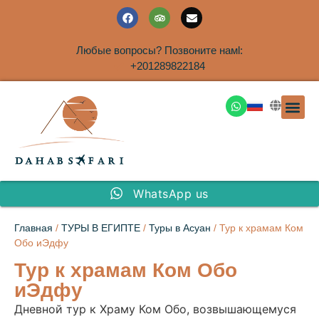
Любые вопросы? Позвоните намl:
+201289822184
ЭКСКУРСИ
САФАРИ НА 
ТУРЫ В 
ПАКЕТНЫЕ ТУ
ТУРЫ П
ТРАНСФЕ
Аренда дома
WhatsApp us
Главная
/
ТУРЫ В ЕГИПТЕ
/
Туры в Асуан
/ Тур к храмам Ком
Обо иЭдфу
Тур к храмам Ком Обо
иЭдфу
Дневной тур к Храму Ком Обо, возвышающемуся