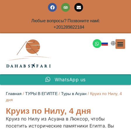
Любые вопросы? Позвоните намl:
+201289822184
ЭКСКУРСИ
САФАРИ НА 
ТУРЫ В 
ПАКЕТНЫЕ ТУ
ТУРЫ П
ТРАНСФЕ
Аренда дома
WhatsApp us
Главная
/
ТУРЫ В ЕГИПТЕ
/
Туры в Асуан
/ Круиз по Нилу, 4
дня
Круиз по Нилу, 4 дня
Круиз по Нилу из Асуана в Люксор, чтобы
посетить исторические памятники Египта. Вы