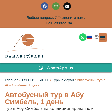
Любые вопросы? Позвоните намl:
+201289822184
ЭКСКУРСИ
САФАРИ НА 
ТУРЫ В 
ПАКЕТНЫЕ ТУ
ТУРЫ П
ТРАНСФЕ
Аренда дома
WhatsApp us
Главная
/
ТУРЫ В ЕГИПТЕ
/
Туры в Асуан
/ Автобусный тур в
Абу Симбель, 1 день
Автобусный тур в Абу
Симбель, 1 день
Тур в Абу Симбель на кондиционированном