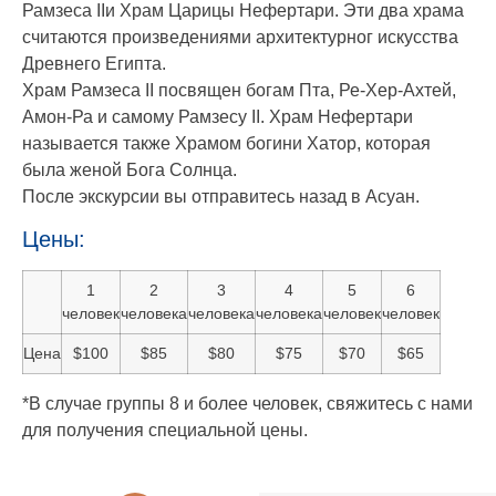
Рамзеса IIи Храм Царицы Нефертари. Эти два храма
считаются произведениями архитектурног искусства
Древнего Египта.
Храм Рамзеса II посвящен богам Пта, Ре-Хер-Ахтей,
Амон-Ра и самому Рамзесу II. Храм Нефертари
называется также Храмом богини Хатор, которая
была женой Бога Солнца.
После экскурсии вы отправитесь назад в Асуан.
Цены:
1
2
3
4
5
6
человек
человека
человека
человека
человек
человек
Цена
$100
$85
$80
$75
$70
$65
*В случае группы 8 и более человек, свяжитесь с нами
для получения специальной цены.