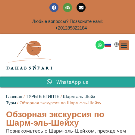
Любые вопросы? Позвоните намl:
+201289822184
ЭКСКУРСИ
САФАРИ НА 
ТУРЫ В 
ПАКЕТНЫЕ ТУ
ТУРЫ П
ТРАНСФЕ
Аренда дома
WhatsApp us
Главная
/
ТУРЫ В ЕГИПТЕ
/
Шарм-эль-Шейх
Туры
/ Обзорная экскурсия по Шарм-эль-Шейху
Обзорная экскурсия по
Шарм-эль-Шейху
Познакомьтесь с Шарм-эль-Шейхом, прежде чем