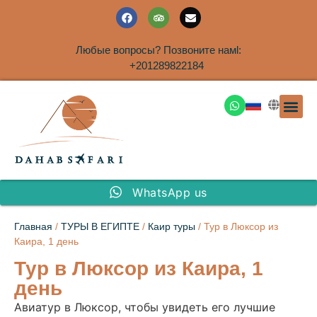
Любые вопросы? Позвоните намl:
+201289822184
ЭКСКУРСИ
САФАРИ НА 
ТУРЫ В 
ПАКЕТНЫЕ ТУ
ТУРЫ П
ТРАНСФЕ
Аренда дома
WhatsApp us
Главная
/
ТУРЫ В ЕГИПТЕ
/
Каир туры
/ Тур в Люксор из
Каира, 1 день
Тур в Люксор из Каира, 1
день
Авиатур в Люксор, чтобы увидеть его лучшие