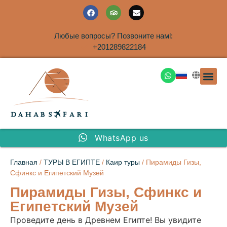
Любые вопросы? Позвоните намl:
+201289822184
ЭКСКУРСИ
САФАРИ НА 
ТУРЫ В 
ПАКЕТНЫЕ ТУ
ТУРЫ П
ТРАНСФЕ
Аренда дома
WhatsApp us
Главная
/
ТУРЫ В ЕГИПТЕ
/
Каир туры
/ Пирамиды Гизы,
Сфинкс и Египетский Музей
Пирамиды Гизы, Сфинкс и
Египетский Музей
Проведите день в Древнем Египте! Вы увидите