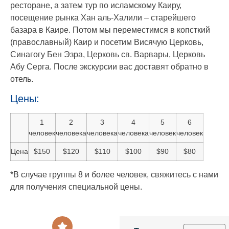
ресторане, а затем тур по исламскому Каиру,
посещение рынка Хан аль-Халили – старейшего
базара в Каире. Потом мы переместимся в копсткий
(православный) Каир и посетим Висячую Церковь,
Синагогу Бен Эзра, Церковь св. Варвары, Церковь
Абу Серга. После экскурсии вас доставят обратно в
отель.
Цены:
1
2
3
4
5
6
человек
человека
человека
человека
человек
человек
Цена
$150
$120
$110
$100
$90
$80
*В случае группы 8 и более человек, свяжитесь с нами
для получения специальной цены.