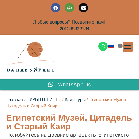
Любые вопросы? Позвоните намl:
+201289822184
ЭКСКУРСИ
САФАРИ НА 
ТУРЫ В 
ПАКЕТНЫЕ ТУ
ТУРЫ П
ТРАНСФЕ
Аренда дома
WhatsApp us
Главная
/
ТУРЫ В ЕГИПТЕ
/
Каир туры
/ Египетский Музей,
Цитадель и Старый Каир
Египетский Музей, Цитадель
и Старый Каир
Полюбуйтесь на древние артефакты Египетского