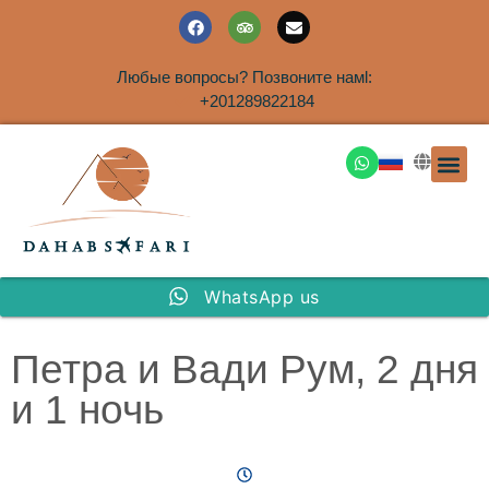
Любые вопросы? Позвоните намl:
+201289822184
ЭКСКУРСИ
САФАРИ НА 
ТУРЫ В 
ПАКЕТНЫЕ ТУ
ТУРЫ П
ТРАНСФЕ
Аренда дома
WhatsApp us
Петра и Вади Рум, 2 дня
и 1 ночь