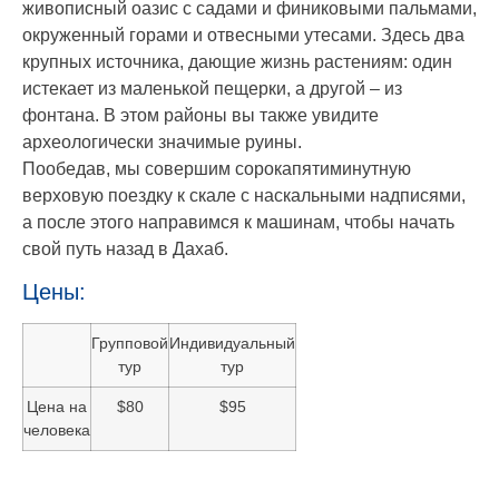
живописный оазис с садами и финиковыми пальмами,
окруженный горами и отвесными утесами. Здесь два
крупных источника, дающие жизнь растениям: один
истекает из маленькой пещерки, а другой – из
фонтана. В этом районы вы также увидите
археологически значимые руины.
Пообедав, мы совершим сорокапятиминутную
верховую поездку к скале с наскальными надписями,
а после этого направимся к машинам, чтобы начать
свой путь назад в Дахаб.
Цены:
Групповой
Индивидуальный
тур
тур
Цена на
$80
$95
человека