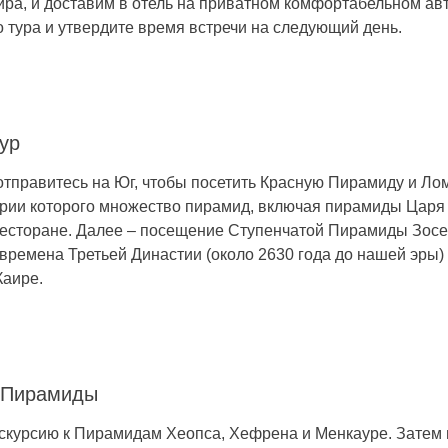
ра, и доставим в отель на приватном комфортабельном авт
 тура и утвердите время встречи на следующий день.
ур
вы отправитесь на Юг, чтобы посетить Красную Пирамиду и 
рии которого множество пирамид, включая пирамиды Царя 
ресторане. Далее – посещение Ступенчатой Пирамиды Зос
 времена Третьей Династии (около 2630 года до нашей эры)
Каире.
, Пирамиды
 экскурсию к Пирамидам Хеопса, Хефрена и Менкауре. Зате