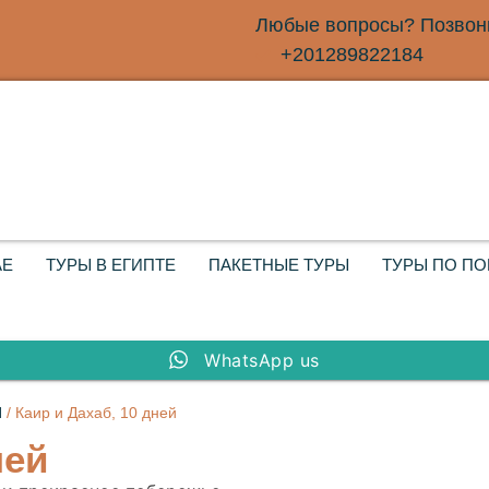
Любые вопросы? Позвони
+201289822184
АЕ
ТУРЫ В ЕГИПТЕ
ПАКЕТНЫЕ ТУРЫ
ТУРЫ ПО П
WhatsApp us
И
/ Каир и Дахаб, 10 дней
ней