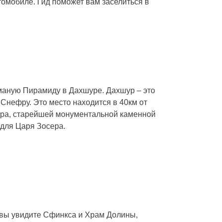
омобиле. Гид поможет вам заселиться в
Ломаную Пирамиду в Дахшуре. Дахшур – это
Снефру. Это место находится в 40км от
ера, старейшей монументальной каменной
 для Царя Зосера.
м вы увидите Сфинкса и Храм Долины,