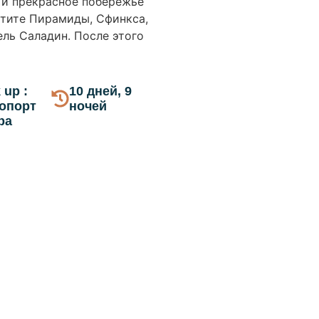
р и прекрасное побережье
етите Пирамиды, Сфинкса,
ль Саладин. После этого
 up :
10 дней, 9
опорт
ночей
ра