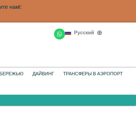
те намl:
English
Deutsch
Русский
Français
ОБЕРЕЖЬЮ
ДАЙВИНГ
ТРАНСФЕРЫ В АЭРОПОРТ