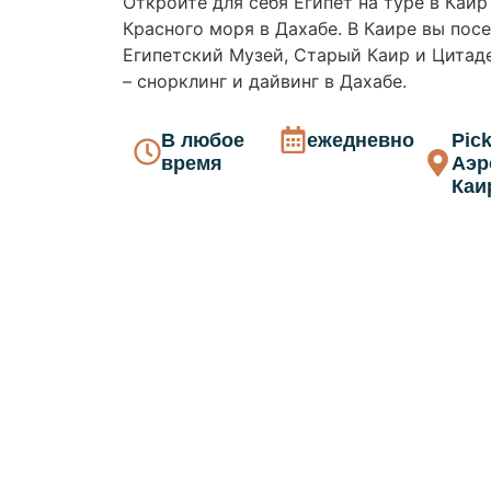
Откройте для себя Египет на туре в Каи
Красного моря в Дахабе. В Каире вы пос
Египетский Музей, Старый Каир и Цитаде
– снорклинг и дайвинг в Дахабе.
В любое
ежедневно
Pick
время
Аэр
Каи