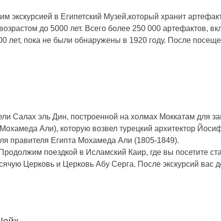
жим экскурсией в Египетский Музей,который хранит артефа
возрастом до 5000 лет. Всего более 250 000 артефактов, в
 лет, пока не были обнаружены в 1920 году. После посещен
адели Салах эль Дин, построенной на холмах Моккатам для 
ь Мохамеда Али), которую возвел турецкий архитектор Йос
для правителя Египта Мохамеда Али (1805-1849).
Продолжим поездкой в Исламский Каир, где вы посетите ст
ячую Церковь и Церковь Абу Серга. После экскурсий вас до