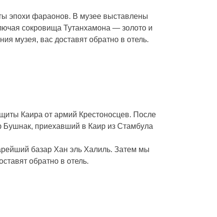
кты эпохи фараонов. В музее выставлены
ключая сокровища Тутанхамона — золото и
ия музея, вас доставят обратно в отель.
защиты Каира от армий Крестоносцев. После
иф Бушнак, приехавший в Каир из Стамбула
арейший базар Хан эль Халиль. Затем мы
ставят обратно в отель.