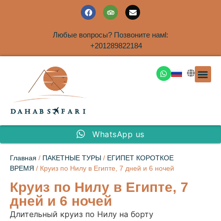
Любые вопросы? Позвоните намl:
+201289822184
ЭКСКУРСИ
САФАРИ НА 
ТУРЫ В 
ПАКЕТНЫЕ ТУ
ТУРЫ П
ТРАНСФЕ
Аренда дома
WhatsApp us
Главная
/
ПАКЕТНЫЕ ТУРЫ
/
ЕГИПЕТ КОРОТКОЕ
ВРЕМЯ
/ Круиз по Нилу в Египте, 7 дней и 6 ночей
Круиз по Нилу в Египте, 7
дней и 6 ночей
Длительный круиз по Нилу на борту