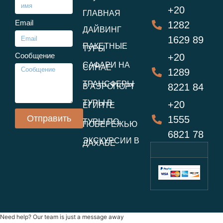
+20
ГЛАВНАЯ
Email
1282
ДАЙВИНГ
1629 89
ПАКЕТНЫЕ
ТУРЫ
Сообщение
+20
САФАРИ НА
СИНАЕ
1289
ТРАНСФЕРЫ
8221 84
В АЭРОПОРТ
ТУРЫ В
+20
ЕГИПТЕ
Отправить
1555
ТУРЫ ПО
ПОБЕРЕЖЬЮ
6821 78
ЭКСКУРСИИ В
ДАХАБЕ
Need help? Our team is just a message away