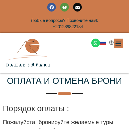
Любые вопросы? Позвоните намl:
+201289822184
ЭКСКУРСИ
САФАРИ НА 
ТУРЫ В 
ПАКЕТНЫЕ ТУ
ТУРЫ П
ТРАНСФЕ
Аренда дома
ОПЛАТА И ОТМЕНА БРОНИ
Порядок оплаты :
Пожалуйста, бронируйте желаемые туры